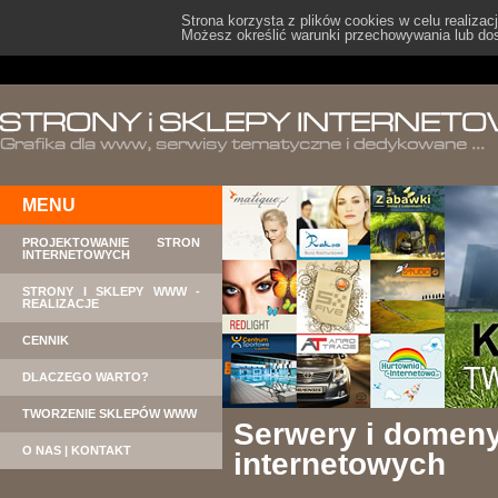
Strona korzysta z plików cookies w celu realizacj
Możesz określić warunki przechowywania lub dos
MENU
PROJEKTOWANIE STRON
INTERNETOWYCH
STRONY I SKLEPY WWW -
REALIZACJE
CENNIK
DLACZEGO WARTO?
TWORZENIE SKLEPÓW WWW
Serwery i domeny
O NAS | KONTAKT
internetowych