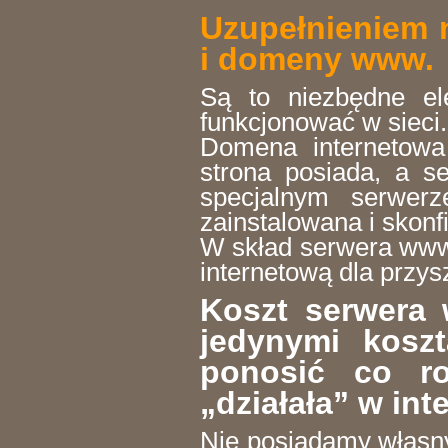
Uzupełnieniem n
i domeny www.
Są to niezbędne e
funkcjonować w sieci.
Domena internetowa 
strona posiada, a s
specjalnym serwerz
zainstalowana i skon
W skład serwera www 
internetową dla przys
Koszt serwera
jedynymi kosz
ponosić co r
„działała” w int
Nie posiadamy własny